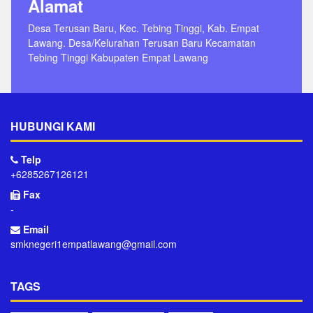
Alamat
Desa Terusan Baru, Kec. Tebing Tinggi, Kab. Empat
Lawang. Desa/Kelurahan Terusan Baru Kecamatan
Tebing Tinggi Kabupaten Empat Lawang
HUBUNGI KAMI
Telp
+6285267126121
Fax
-
Email
smknegeri1empatlawang@gmail.com
TAGS