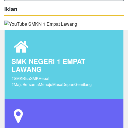
Iklan
SMK NEGERI 1 EMPAT
LAWANG
#SMKBisaSMKHebat
#MajuBersamaMenujuMasaDepanGemilang