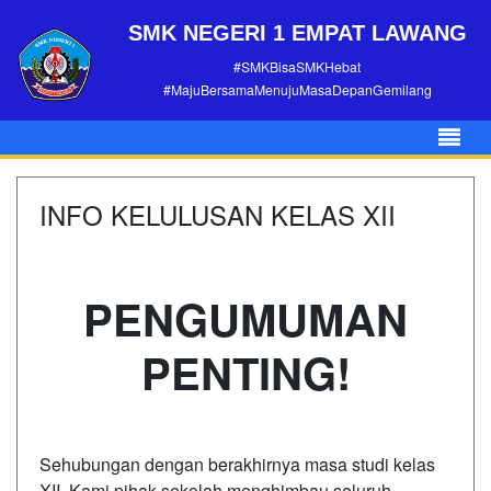
SMK NEGERI 1 EMPAT LAWANG
#SMKBisaSMKHebat
#MajuBersamaMenujuMasaDepanGemilang
INFO KELULUSAN KELAS XII
PENGUMUMAN
PENTING!
Sehubungan dengan berakhirnya masa studi kelas
XII, Kami pihak sekolah menghimbau seluruh