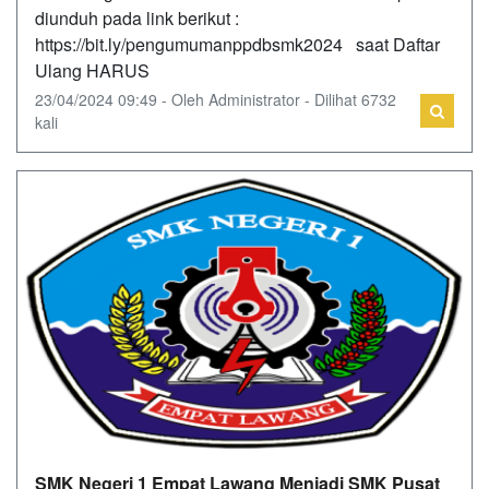
diunduh pada link berikut :
https://bit.ly/pengumumanppdbsmk2024 saat Daftar
Ulang HARUS
23/04/2024 09:49 - Oleh Administrator - Dilihat 6732
kali
SMK Negeri 1 Empat Lawang Menjadi SMK Pusat