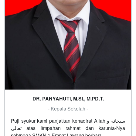
DR. PANYAHUTI, M.SI., M.PD.T.
- Kepala Sekolah -
Puji syukur kami panjatkan kehadirat Allah سبحانه و
تعالى atas limpahan rahmat dan karunia-Nya
sehingga SMKN 1 Empat Lawang berhasil…