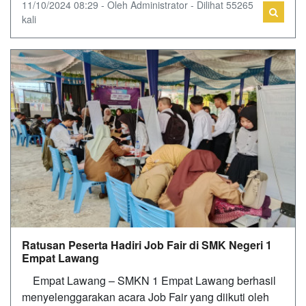
11/10/2024 08:29 - Oleh Administrator - Dilihat 55265
kali
Ratusan Peserta Hadiri Job Fair di SMK Negeri 1
Empat Lawang
Empat Lawang – SMKN 1 Empat Lawang berhasil
menyelenggarakan acara Job Fair yang diikuti oleh