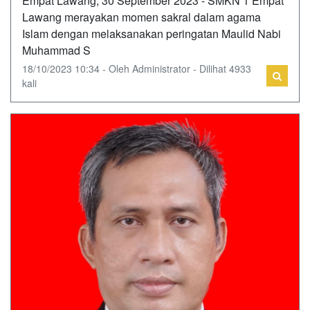
Empat Lawang, 30 September 2023 - SMKN 1 Empat
Lawang merayakan momen sakral dalam agama
Islam dengan melaksanakan peringatan Maulid Nabi
Muhammad S
18/10/2023 10:34 - Oleh Administrator - Dilihat 4933
kali