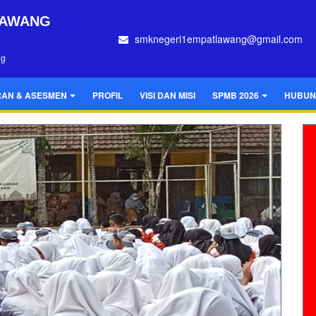
LAWANG
smknegeri1empatlawang@gmail.com
ng
AN & ASESMEN
PROFIL
VISI DAN MISI
SPMB 2026
HUBUN