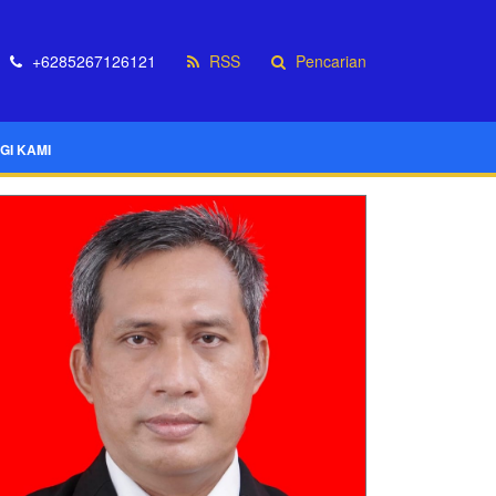
+6285267126121
RSS
Pencarian
GI KAMI