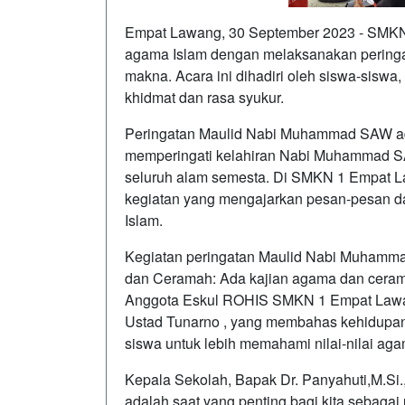
Empat Lawang, 30 September 2023 - SMK
agama Islam dengan melaksanakan perin
makna. Acara ini dihadiri oleh siswa-siswa
khidmat dan rasa syukur.
Peringatan Maulid Nabi Muhammad SAW adal
memperingati kelahiran Nabi Muhammad SA
seluruh alam semesta. Di SMKN 1 Empat La
kegiatan yang mengajarkan pesan-pesan da
Islam.
Kegiatan peringatan Maulid Nabi Muhamm
dan Ceramah: Ada kajian agama dan ceram
Anggota Eskul ROHIS SMKN 1 Empat Lawan
Ustad Tunarno , yang membahas kehidupa
siswa untuk lebih memahami nilai-nilai aga
Kepala Sekolah, Bapak Dr. Panyahuti,M.S
adalah saat yang penting bagi kita sebaga