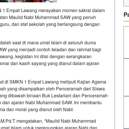
N 1 Empat Lawang merayakan momen sakral dalam
P
gatan Maulid Nabi Muhammad SAW yang penuh
, guru, dan staf sekolah yang berlangsung dengan
ah saat di mana umat Islam di seluruh dunia
W yang menjadi contoh teladan dan rahmat bagi
wang, kegiatan ini diisi dengan serangkaian
mai dan kasih sayang yang dianut dalam ajaran
ad di SMKN 1 Empat Lawang meliputi Kajian Agama
ah yang disampaikan oleh Penceramah dari Siswa
g dibawah binaan Buk Lestariani dan Penceramah
n dan ajaran Nabi Muhammad SAW. Ini membantu
ma dan moral yang dianut oleh Nabi.
i.,M.Pd.T mengatakan, "Maulid Nabi Muhammad
i umat Islam untuk merenungkan ajaran Nabi dan