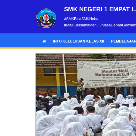
SMK NEGERI 1 EMPAT 
#SMKBisaSMKHebat
#MajuBersamaMenujuMasaDepanGemila
INFO KELULUSAN KELAS XII
PEMBELAJAR