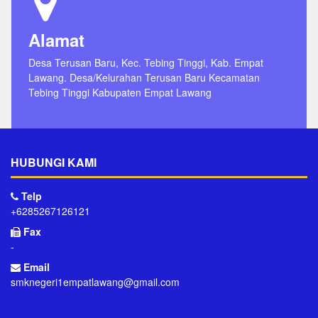
Alamat
Desa Terusan Baru, Kec. Tebing Tinggi, Kab. Empat
Lawang. Desa/Kelurahan Terusan Baru Kecamatan
Tebing Tinggi Kabupaten Empat Lawang
HUBUNGI KAMI
Telp
+6285267126121
Fax
-
Email
smknegeri1empatlawang@gmail.com