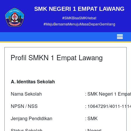
SMK NEGERI 1 EMPAT LAWANG
#SMKBisaSMKHebat
#MajuBersamaMenujuMasaDepanGemilang
Profil SMKN 1 Empat Lawang
A. Identitas Sekolah
Nama Sekolah
: SMK Negeri 1 Empa
NPSN / NSS
: 10647291/4011-111
Jenjang Pendidikan
: SMK
Status Sekolah
: Negeri