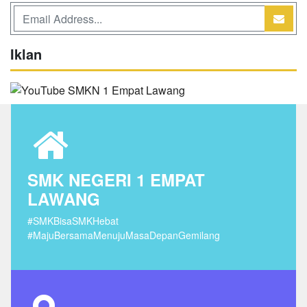
Iklan
SMK NEGERI 1 EMPAT
LAWANG
#SMKBisaSMKHebat
#MajuBersamaMenujuMasaDepanGemilang