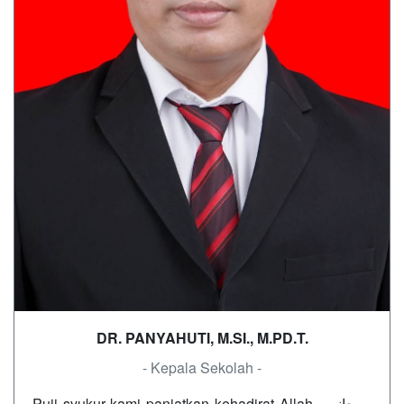
DR. PANYAHUTI, M.SI., M.PD.T.
- Kepala Sekolah -
Puji syukur kami panjatkan kehadirat Allah سبحانه و