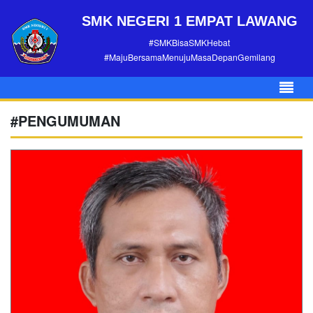
SMK NEGERI 1 EMPAT LAWANG
#SMKBisaSMKHebat
#MajuBersamaMenujuMasaDepanGemilang
#PENGUMUMAN