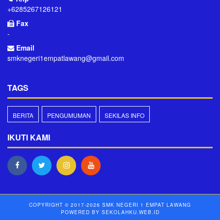
+6285267126121
Fax
-
Email
smknegeri1empatlawang@gmail.com
TAGS
BERITA
PENGUMUMAN
SEKILAS INFO
IKUTI KAMI
COPYRIGHT © 2017-2026
SMK NEGERI 1 EMPAT LAWANG
POWERED BY
SEKOLAHKU.WEB.ID