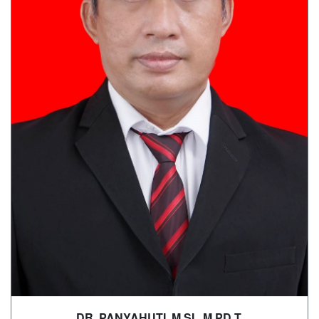
DR. PANYAHUTI, M.SI., M.PD.T.