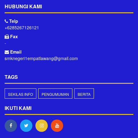
HUBUNGI KAMI
Telp
+6285267126121
Fax
-
Email
smknegeri1empatlawang@gmail.com
TAGS
SEKILAS INFO
PENGUMUMAN
BERITA
IKUTI KAMI