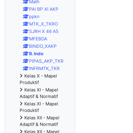
Math
PAI BP XI AKP
ppkn
MTK_X_TKRO
SJRH X 46 A5
MFEBDA
BINDO_XAKP
B. Indo
PIPAS_AKP_TKR
INFRMTK_TKR
Kelas X - Mapel
Produktif
Kelas XI - Mapel
Adaptif & Normatif
Kelas XI - Mapel
Produktif
Kelas XII - Mapel
Adaptif & Normatif
Kelas XII - Mapel