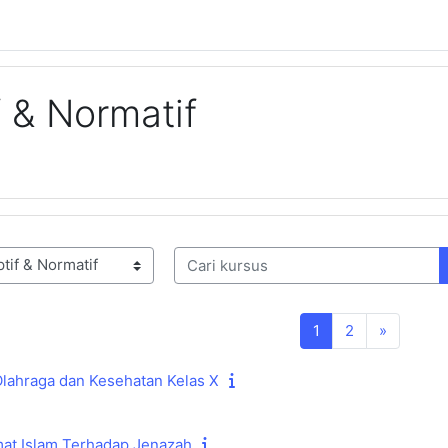
 & Normatif
Cari kursus
Halaman 1
Halaman 2
Laman s
1
2
»
lahraga dan Kesehatan Kelas X
mat Islam Terhadap Jenazah