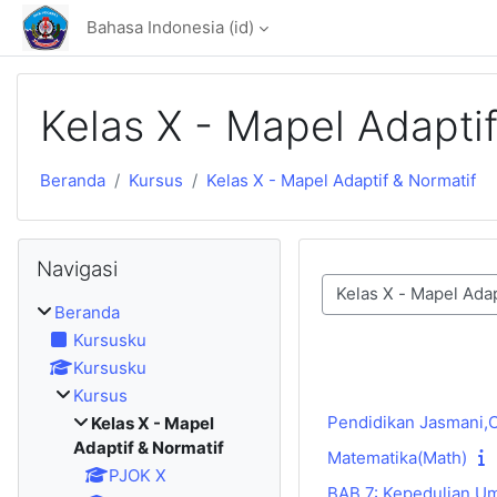
Lewati ke konten utama
Bahasa Indonesia ‎(id)‎
Kelas X - Mapel Adaptif
Beranda
Kursus
Kelas X - Mapel Adaptif & Normatif
Abaikan Navigasi
Navigasi
Kategori kursus
Beranda
Kursusku
Kursusku
Kursus
Pendidikan Jasmani,O
Kelas X - Mapel
Adaptif & Normatif
Matematika(Math)
PJOK X
BAB 7: Kepedulian U