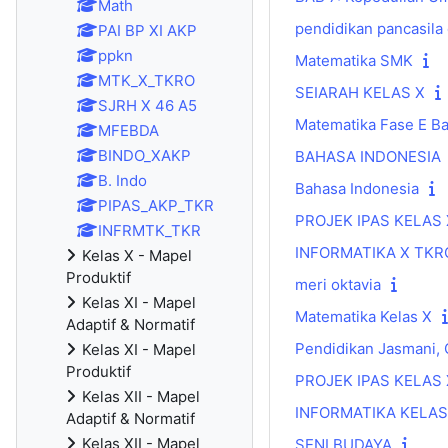
Math
pendidikan pancasil
PAI BP XI AKP
ppkn
Matematika SMK
MTK_X_TKRO
SEIARAH KELAS X
SJRH X 46 A5
Matematika Fase E Ba
MFEBDA
BINDO_XAKP
BAHASA INDONESIA
B. Indo
Bahasa Indonesia
PIPAS_AKP_TKR
PROJEK IPAS KELAS 
INFRMTK_TKR
INFORMATIKA X TKR
Kelas X - Mapel
Produktif
meri oktavia
Kelas XI - Mapel
Matematika Kelas X
Adaptif & Normatif
Pendidikan Jasmani, 
Kelas XI - Mapel
Produktif
PROJEK IPAS KELAS 
Kelas XII - Mapel
INFORMATIKA KELAS
Adaptif & Normatif
Kelas XII - Mapel
SENI BUDAYA