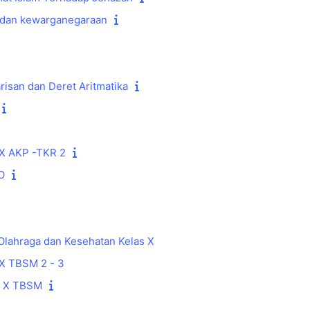
a dan kewarganegaraan
risan dan Deret Aritmatika
X AKP -TKR 2
O
Olahraga dan Kesehatan Kelas X
X TBSM 2 - 3
 X TBSM