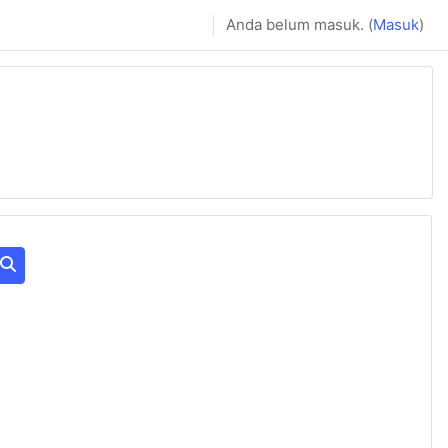
Anda belum masuk. (
Masuk
)
Cari kursus
elanjutnya