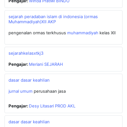
Pengajar:
Winda Pratiwi BINDO
sejarah peradaban islam di indonesia (ormas
Muhammadiyah)XII AKP
pengenalan ormas terkhusus
muhammadiyah
kelas XII
sejarahkelasxtkj3
Pengajar:
Meriani SEJARAH
dasar dasar keahlian
jurnal umum
perusahaan jasa
Pengajar:
Desy Litasari PROD AKL
dasar dasar keahlian