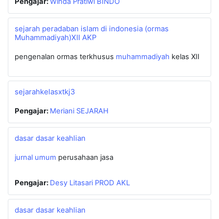
Pengajar:
Winda Pratiwi BINDO
sejarah peradaban islam di indonesia (ormas
Muhammadiyah)XII AKP
pengenalan ormas terkhusus
muhammadiyah
kelas XII
sejarahkelasxtkj3
Pengajar:
Meriani SEJARAH
dasar dasar keahlian
jurnal umum
perusahaan jasa
Pengajar:
Desy Litasari PROD AKL
dasar dasar keahlian