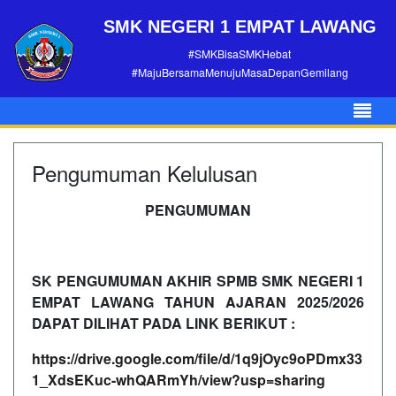
SMK NEGERI 1 EMPAT LAWANG
#SMKBisaSMKHebat
#MajuBersamaMenujuMasaDepanGemilang
Pengumuman Kelulusan
PENGUMUMAN
SK PENGUMUMAN AKHIR SPMB SMK NEGERI 1
EMPAT LAWANG TAHUN AJARAN 2025/2026
DAPAT DILIHAT PADA LINK BERIKUT :
https://drive.google.com/file/d/1q9jOyc9oPDmx33
1_XdsEKuc-whQARmYh/view?usp=sharing