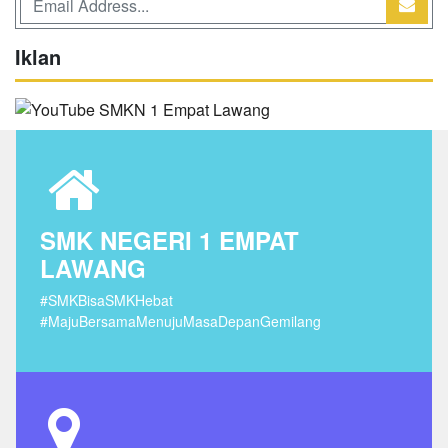
Iklan
SMK NEGERI 1 EMPAT
LAWANG
#SMKBisaSMKHebat
#MajuBersamaMenujuMasaDepanGemilang