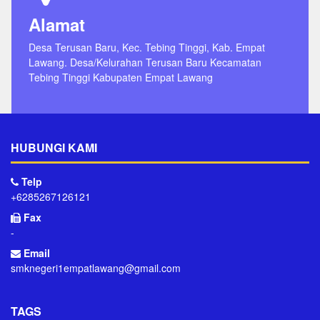
Alamat
Desa Terusan Baru, Kec. Tebing Tinggi, Kab. Empat
Lawang. Desa/Kelurahan Terusan Baru Kecamatan
Tebing Tinggi Kabupaten Empat Lawang
HUBUNGI KAMI
Telp
+6285267126121
Fax
-
Email
smknegeri1empatlawang@gmail.com
TAGS