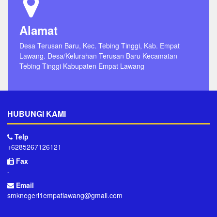
Alamat
Desa Terusan Baru, Kec. Tebing Tinggi, Kab. Empat
Lawang. Desa/Kelurahan Terusan Baru Kecamatan
Tebing Tinggi Kabupaten Empat Lawang
HUBUNGI KAMI
Telp
+6285267126121
Fax
-
Email
smknegeri1empatlawang@gmail.com