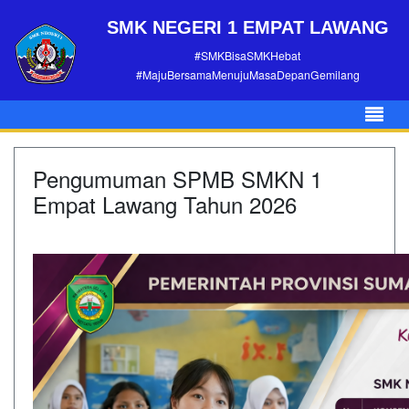
SMK NEGERI 1 EMPAT LAWANG
#SMKBisaSMKHebat
#MajuBersamaMenujuMasaDepanGemilang
Pengumuman SPMB SMKN 1
Empat Lawang Tahun 2026