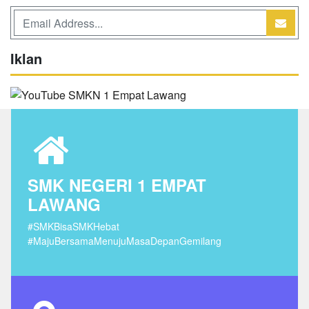
Iklan
SMK NEGERI 1 EMPAT
LAWANG
#SMKBisaSMKHebat
#MajuBersamaMenujuMasaDepanGemilang