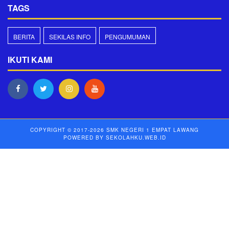
TAGS
BERITA
SEKILAS INFO
PENGUMUMAN
IKUTI KAMI
COPYRIGHT © 2017-2026
SMK NEGERI 1 EMPAT LAWANG
POWERED BY
SEKOLAHKU.WEB.ID