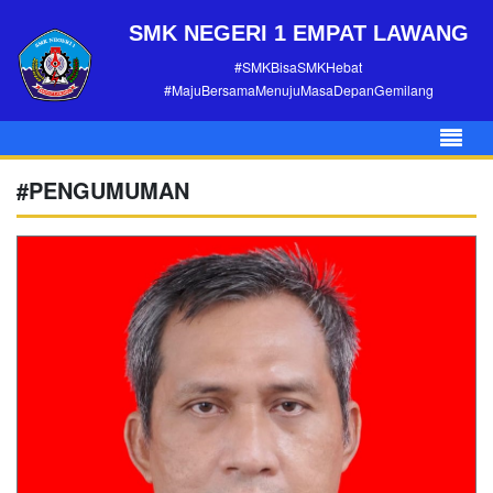
SMK NEGERI 1 EMPAT LAWANG
#SMKBisaSMKHebat
#MajuBersamaMenujuMasaDepanGemilang
#PENGUMUMAN