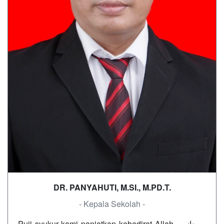
DR. PANYAHUTI, M.SI., M.PD.T.
- Kepala Sekolah -
Puji syukur kami panjatkan kehadirat Allah سبحانه و