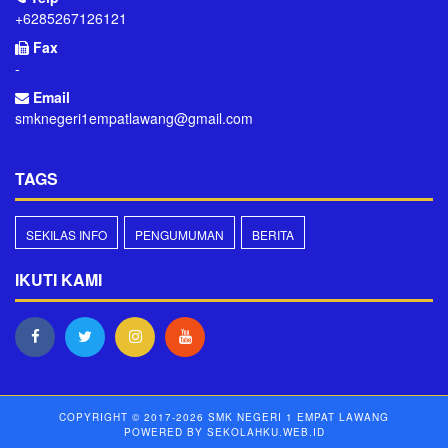
+6285267126121
Fax
-
Email
smknegeri1empatlawang@gmail.com
TAGS
SEKILAS INFO
PENGUMUMAN
BERITA
IKUTI KAMI
COPYRIGHT © 2017-2026
SMK NEGERI 1 EMPAT LAWANG
POWERED BY
SEKOLAHKU.WEB.ID